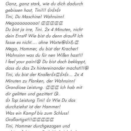
Ganz, ganz stark, wie du dich dadurch 
gebissen hast, Tini!!! 👍👍👍
Tini, Du Maschine! Wahnsinn! 
Megaaaaaaaaa! 👏👏👏👏👏
Du bist ja irre, Tini. 2x 4 Minuten, nicht 
dein Ernst? Wie bist du denn drauf? Ich 
fasse es nicht.... ohne Worte🤪👍💪👏 
Mega, Hammer, du bist der Kracher! 
Wahnsinn was du für nen Willen hast!!!
I feel your pain!😫 Du bist doch bekloppt, 
dass du das 2x hintereinander machst!!!🤪
Tini, du bist der Knaller👍👏👍👍... 2x 4 
Minuten zu Planken, der Wahnsinn!
Grandiose Leistung. 👏👏👏 Ich hab mit 
dir gelitten und gezittert 😘. 
👍 Top Leistung Tini! 👍 Wie Du das 
durchziehst ist der Hammer! 
Was ein Kampf bis zum Schluss! 
Großartigst!!!👏👏👏👏👏
Tini, Hammer durchgezogen und 