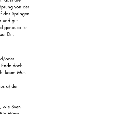
 Sprung von der 
uf das Springen 
r und gut 
d genauso ist 
ei Dir.
nd/oder 
m Ende doch 
ohl kaum Mut.
us a) der 
n, wie Sven 
, Big Wave-