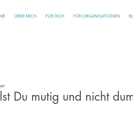
ME
ÜBER MICH
FÜR DICH
FÜR ORGANISATIONEN
B
eit
st Du mutig und nicht du