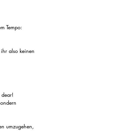
nem Tempo:
ihr also keinen 
 dear!
sondern 
iken umzugehen, 