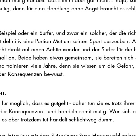
man mutig handelt. Das stimmt aber gar nicht... naja, so
mutig, denn für eine Handlung ohne Angst braucht es schl
eispiel oder ein Surfer, und zwar ein solcher, der die ric
t definitiv eine Portion Mut um seinen Sport auszuüben. A
icht direkt auf einen Achttausender und der Surfer für die
mall an. Beide haben etwas gemeinsam, sie bereiten sich 
nd trainieren viele Jahre, denn sie wissen um die Gefahr
 der Konsequenzen bewusst.
n.
für möglich, dass es gutgeht - daher tun sie es trotz ihrer 
 der Konsequenzen - und handeln somit mutig. Wer sich al
t, es aber trotzdem tut handelt schlichtweg dumm.
em Interview mit dem Skispringer Sven Hannawald gelernt