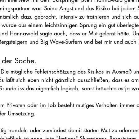
ainingspartner war. Seine Angst und das Risiko bei jedem
ämlich dazu gebracht, intensiv zu trainieren und sich a
o wurde aus einem leichtsinnigen Sprung ein gut überlegte
 und Hannawald sagte auch, dass er Mut gelernt hätte. Un
 Bergsteigern und Big Wave-Surfern und bei mir und auch b
 der Sache.
 Die mögliche Fehleinschätzung des Risikos in Ausmaß u
Es läßt sich eben nicht gänzlich ausschließen, dass es a
Grunde iss das eigentlich logisch, sonst bräuchte es ja w
im Privaten oder im Job besteht mutiges Verhalten immer a
der Umsetzung.
mutig handeln oder zumindest damit starten Mut zu erlerne
eßlich ist noch kein "fertiger" Skispringer, Bergsteiger