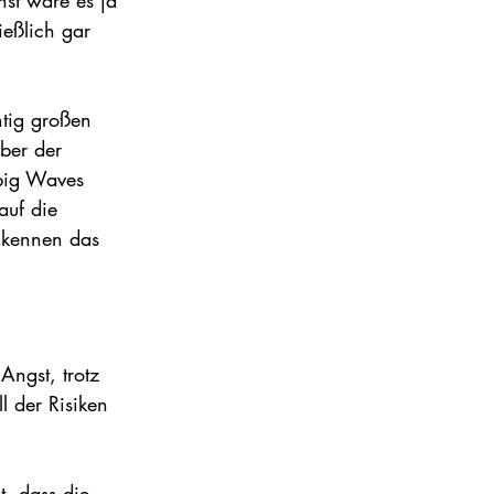
nst wäre es ja 
ießlich gar 
htig großen 
ber der 
 big Waves 
auf die 
, kennen das 
Angst, trotz 
l der Risiken 
, dass die 