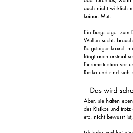
oder furchtlos, wenn 
auch nicht wirklich 
keinen Mut.
Ein Bergsteiger zum B
Wellen sucht, brauch
Bergsteiger kraxelt n
fängt auch erstmal s
Extremsituation vor u
Risiko und sind sich
Das wird scho
Aber, sie halten eben 
des Risikos und trotz
etc. nicht bewusst is
Ich habe mal bei ein