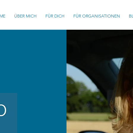
ME
ÜBER MICH
FÜR DICH
FÜR ORGANISATIONEN
B