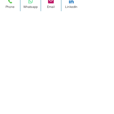
6. Okt. 2022
1 Min. Lesezeit
Phone
Whatsapp
Email
LinkedIn
Wie Du Veränderung
wahr machst.
20. Mai 2022
2 Min. Lesezeit
Finde Deinen roten
Faden.
14. Dez. 2021
1 Min. Lesezeit